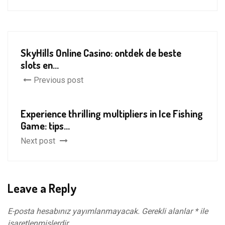
SkyHills Online Casino: ontdek de beste
slots en...
Previous post
Experience thrilling multipliers in Ice Fishing
Game: tips...
Next post
Leave a Reply
E-posta hesabınız yayımlanmayacak.
Gerekli alanlar
*
ile
işaretlenmişlerdir