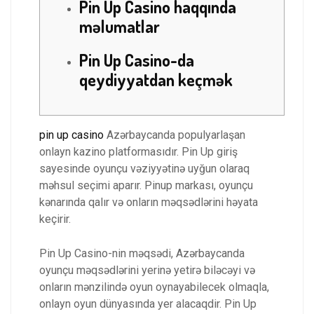
Pin Up Casino haqqında
məlumatlar
Pin Up Casino-da
qeydiyyatdan keçmək
pin up casino
Azərbaycanda populyarlaşan
onlayn kazino platformasıdır. Pin Up giriş
sayesinde oyunçu vəziyyətinə uyğun olaraq
məhsul seçimi aparır. Pinup markası, oyunçu
kənarında qalır və onların məqsədlərini həyata
keçirir.
Pin Up Casino-nin məqsədi, Azərbaycanda
oyunçu məqsədlərini yerinə yetirə biləcəyi və
onların mənzilində oyun oynayabilecek olmaqla,
onlayn oyun dünyasında yer alacaqdir. Pin Up