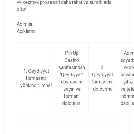
və keçmək prosesini daha rahat və sürətli edə
bilər.
Adımlar
Açıklama
Pin Up
Adını
Casino
soyadı
sahifasından
2.
e-po
1. Qeydiyyat
“Qeydiyyat”
Qeydiyyat
ünvanı
formasına
düyməsini
formasının
şifrə
yönləndirilməsi
seçin və
doldurma
və tel
formanı
nömrə
doldurun.
daxil e