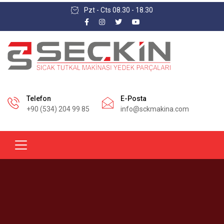
Pzt - Cts 08.30 - 18.30
Telefon
E-Posta
+90 (534) 204 99 85
info@sckmakina.com