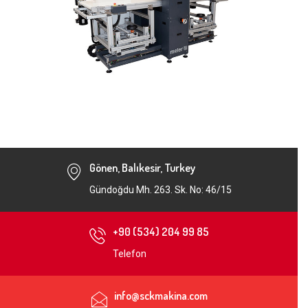
Gönen, Balıkesir, Turkey
Gündoğdu Mh. 263. Sk. No: 46/15
+90 (534) 204 99 85
Telefon
info@sckmakina.com