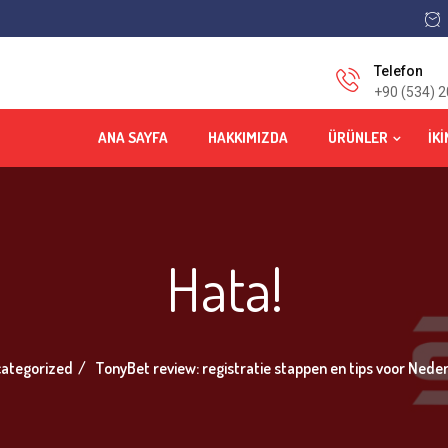
Telefon
+90 (534) 2
ANA SAYFA
HAKKIMIZDA
ÜRÜNLER
İK
Hata!
ategorized
TonyBet review: registratie stappen en tips voor Nede