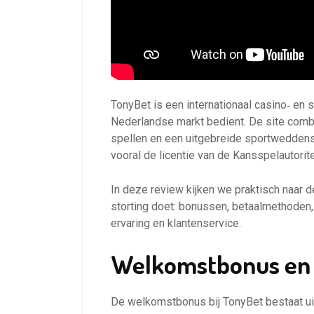
TonyBet is een internationaal casino‑ en 
Nederlandse markt bedient. De site combin
spellen en een uitgebreide sportwedden
vooral de licentie van de Kansspelautorit
In deze review kijken we praktisch naar de
storting doet: bonussen, betaalmethoden,
ervaring en klantenservice.
Welkomstbonus en 
De welkomstbonus bij TonyBet bestaat ui