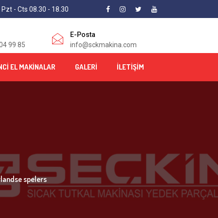
Pzt - Cts 08.30 - 18.30
E-Posta
04 99 85
info@sckmakina.com
INCI EL MAKINALAR
GALERI
İLETIŞIM
rlandse spelers