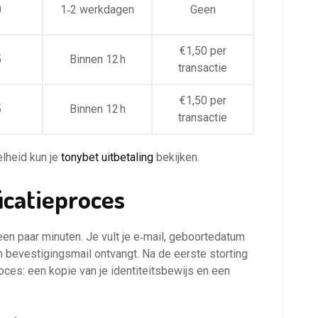
0
1‑2 werkdagen
Geen
€1,50 per
5
Binnen 12 h
transactie
€1,50 per
5
Binnen 12 h
transactie
elheid kun je
tonybet uitbetaling
bekijken.
ficatieproces
en paar minuten. Je vult je e‑mail, geboortedatum
n bevestigingsmail ontvangt. Na de eerste storting
ces: een kopie van je identiteitsbewijs en een