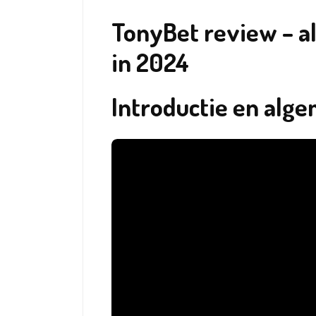
TonyBet review – a
in 2024
Introductie en alg