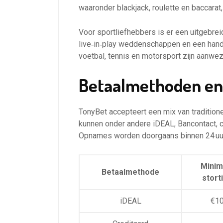
waaronder blackjack, roulette en baccara
Voor sportliefhebbers is er een uitgebr
live‑in‑play weddenschappen en een handi
voetbal, tennis en motorsport zijn aanwez
Betaalmethoden en
TonyBet accepteert een mix van traditio
kunnen onder andere iDEAL, Bancontact, c
Opnames worden doorgaans binnen 24 uur
Minim
Betaalmethode
stort
iDEAL
€1