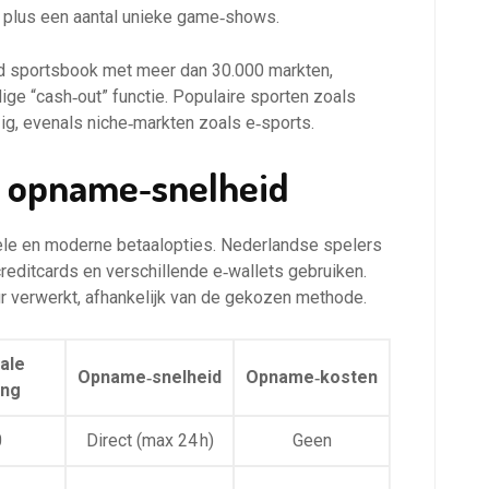
t, plus een aantal unieke game‑shows.
eid sportsbook met meer dan 30.000 markten,
ge “cash‑out” functie. Populaire sporten zoals
ig, evenals niche‑markten zoals e‑sports.
 opname‑snelheid
nele en moderne betaalopties. Nederlandse spelers
reditcards en verschillende e‑wallets gebruiken.
 verwerkt, afhankelijk van de gekozen methode.
ale
Opname‑snelheid
Opname‑kosten
ing
0
Direct (max 24 h)
Geen