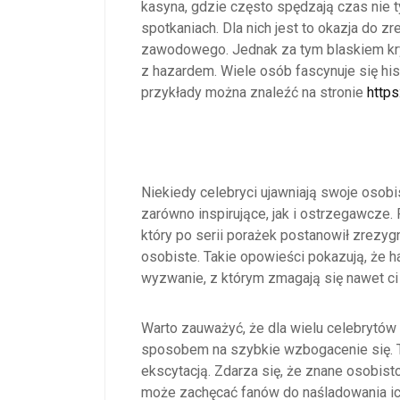
kasyna, gdzie często spędzają czas nie t
spotkaniach. Dla nich jest to okazja do z
zawodowego. Jednak za tym blaskiem kry
z hazardem. Wiele osób fascynuje się hist
przykłady można znaleźć na stronie
https
Niekiedy celebryci ujawniają swoje osobi
zarówno inspirujące, jak i ostrzegawcze
który po serii porażek postanowił zrezy
osobiste. Takie opowieści pokazują, że h
wyzwanie, z którym zmagają się nawet ci 
Warto zauważyć, że dla wielu celebrytów h
sposobem na szybkie wzbogacenie się. To
ekscytacją. Zdarza się, że znane osobist
może zachęcać fanów do naśladowania ich