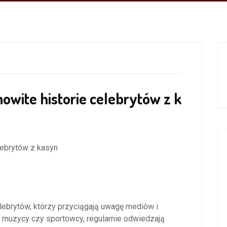
owite historie celebrytów z k
lebrytów z kasyn
ebrytów, którzy przyciągają uwagę mediów i
y, muzycy czy sportowcy, regularnie odwiedzają