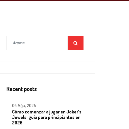
Recent posts
06 Ağu, 2026
Cómo comenzar a jugar en Joker’s
Jewels: guía para principiantes en
2026