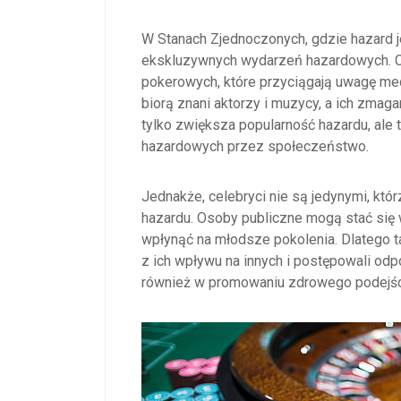
W Stanach Zjednoczonych, gdzie hazard j
ekskluzywnych wydarzeń hazardowych. Cz
pokerowych, które przyciągają uwagę med
biorą znani aktorzy i muzycy, a ich zmag
tylko zwiększa popularność hazardu, ale
hazardowych przez społeczeństwo.
Jednakże, celebryci nie są jedynymi, k
hazardu. Osoby publiczne mogą stać się 
wpłynąć na młodsze pokolenia. Dlatego t
z ich wpływu na innych i postępowali odpo
również w promowaniu zdrowego podejśc