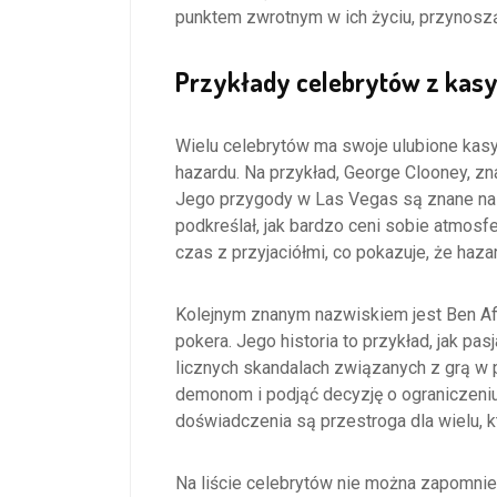
punktem zwrotnym w ich życiu, przynosząc
Przykłady celebrytów z kas
Wielu celebrytów ma swoje ulubione kasy
hazardu. Na przykład, George Clooney, zna
Jego przygody w Las Vegas są znane na c
podkreślał, jak bardzo ceni sobie atmosfe
czas z przyjaciółmi, co pokazuje, że ha
Kolejnym znanym nazwiskiem jest Ben Aff
pokera. Jego historia to przykład, jak pa
licznych skandalach związanych z grą w 
demonom i podjąć decyzję o ograniczeni
doświadczenia są przestroga dla wielu, k
Na liście celebrytów nie można zapomnieć