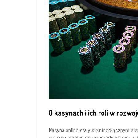
O kasynach i ich roli w rozwo
Kasyna online stały się nieodłącznym e
graczom dostęp do różnorodnych gier z d