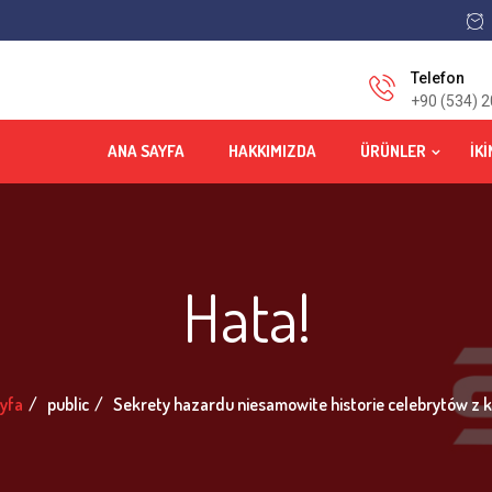
Telefon
+90 (534) 2
ANA SAYFA
HAKKIMIZDA
ÜRÜNLER
İK
Hata!
yfa
public
Sekrety hazardu niesamowite historie celebrytów z 