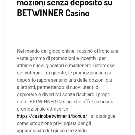
mozioni senza deposito su
BETWINNER Casino
Nel mondo del gioco online, i casinò offrono una
vasta gamma di promozioni e incentivi per
attrarre nuovi giocatori e mantenere l’interesse
dei veterani. Tra queste, le promozioni senza
deposito rappresentano una delle opzioni più
allettanti, permettendo ai nuovi utenti di
esplorare e divertirsi senza rischiare i propri
soldi. BETWINNER Casino, che offre un bonus
promozionale attraverso
https://casinobetwinner.it/bonus/
, si distingue
come un’opzione privilegiata per gli
appassionati del gioco d’azzardo.