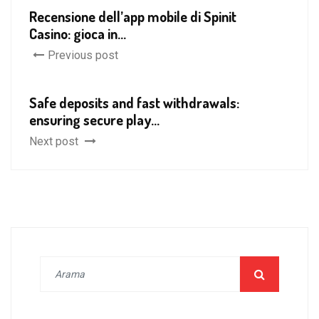
Recensione dell’app mobile di Spinit
Casino: gioca in...
Previous post
Safe deposits and fast withdrawals:
ensuring secure play...
Next post