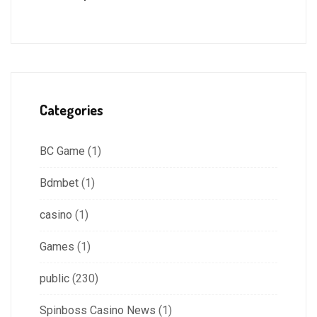
Categories
BC Game
(1)
Bdmbet
(1)
casino
(1)
Games
(1)
public
(230)
Spinboss Casino News
(1)