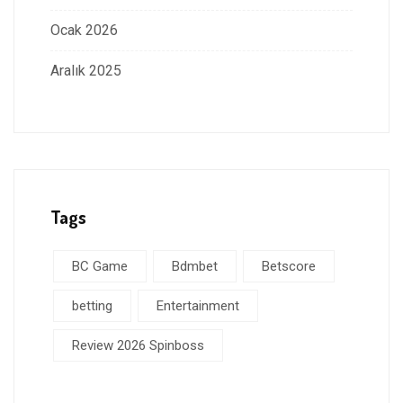
Ocak 2026
Aralık 2025
Tags
BC Game
Bdmbet
Betscore
betting
Entertainment
Review 2026 Spinboss