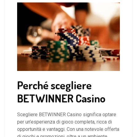
Perché scegliere
BETWINNER Casino
Scegliere BETWINNER Casino significa optare
per un’esperienza di gioco completa, ricca di
opportunità e vantaggi. Con una notevole offerta
di giochi e promozioni, oltre a un ambiente