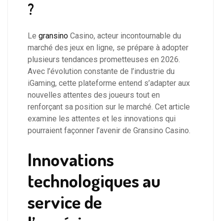
?
Le
gransino
Casino, acteur incontournable du
marché des jeux en ligne, se prépare à adopter
plusieurs tendances prometteuses en 2026.
Avec l’évolution constante de l’industrie du
iGaming, cette plateforme entend s’adapter aux
nouvelles attentes des joueurs tout en
renforçant sa position sur le marché. Cet article
examine les attentes et les innovations qui
pourraient façonner l’avenir de Gransino Casino.
Innovations
technologiques au
service de