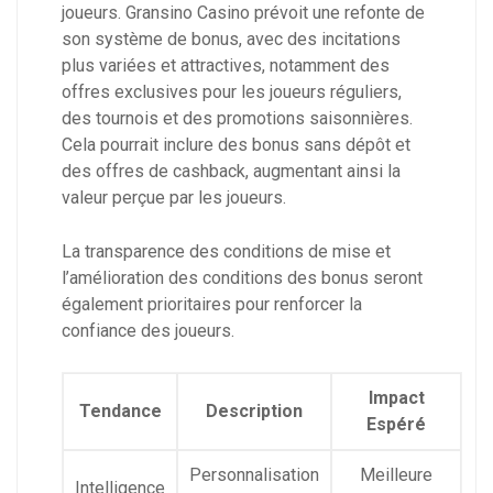
joueurs. Gransino Casino prévoit une refonte de
son système de bonus, avec des incitations
plus variées et attractives, notamment des
offres exclusives pour les joueurs réguliers,
des tournois et des promotions saisonnières.
Cela pourrait inclure des bonus sans dépôt et
des offres de cashback, augmentant ainsi la
valeur perçue par les joueurs.
La transparence des conditions de mise et
l’amélioration des conditions des bonus seront
également prioritaires pour renforcer la
confiance des joueurs.
Impact
Tendance
Description
Espéré
Personnalisation
Meilleure
Intelligence