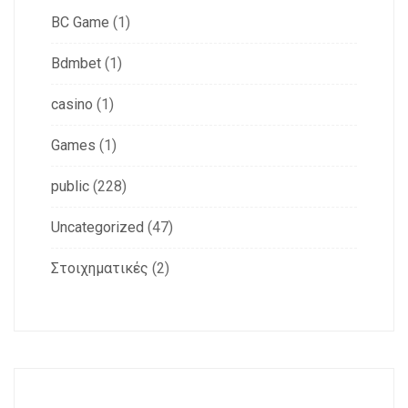
BC Game
(1)
Bdmbet
(1)
casino
(1)
Games
(1)
public
(228)
Uncategorized
(47)
Στοιχηματικές
(2)