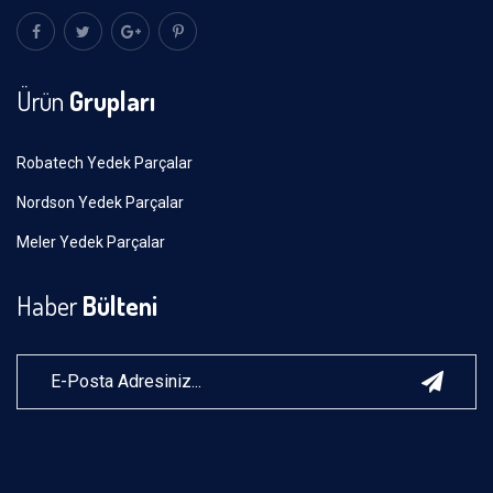
Ürün
Grupları
Robatech Yedek Parçalar
Nordson Yedek Parçalar
Meler Yedek Parçalar
Haber
Bülteni