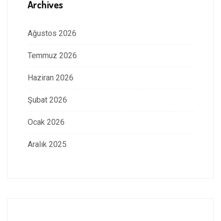
Archives
Ağustos 2026
Temmuz 2026
Haziran 2026
Şubat 2026
Ocak 2026
Aralık 2025