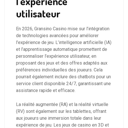
l’expérience
utilisateur
En 2026, Gransino Casino mise sur l’intégration
de technologies avancées pour améliorer
l’expérience de jeu. L’intelligence artificielle (IA)
et l’apprentissage automatique promettent de
personnaliser l’expérience utilisateur, en
proposant des jeux et des offres adaptés aux
préférences individuelles des joueurs. Cela
pourrait également inclure des chatbots pour un
service client disponible 24/7, garantissant une
assistance rapide et efficace.
La réalité augmentée (RA) et la réalité virtuelle
(RV) sont également sur les tablettes, offrant
aux joueurs une immersion totale dans leur
expérience de jeu. Les jeux de casino en 3D et