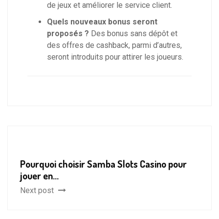
de jeux et améliorer le service client.
Quels nouveaux bonus seront
proposés ?
Des bonus sans dépôt et
des offres de cashback, parmi d’autres,
seront introduits pour attirer les joueurs.
Pourquoi choisir Samba Slots Casino pour
jouer en...
Next post