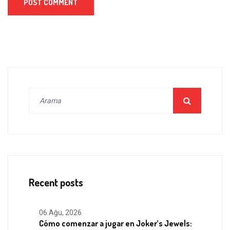
Recent posts
06 Ağu, 2026
Cómo comenzar a jugar en Joker’s Jewels: