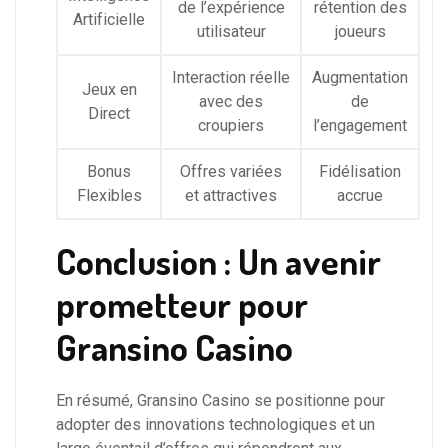
de l’expérience
rétention des
Artificielle
utilisateur
joueurs
Interaction réelle
Augmentation
Jeux en
avec des
de
Direct
croupiers
l’engagement
Bonus
Offres variées
Fidélisation
Flexibles
et attractives
accrue
Conclusion : Un avenir
prometteur pour
Gransino Casino
En résumé, Gransino Casino se positionne pour
adopter des innovations technologiques et un