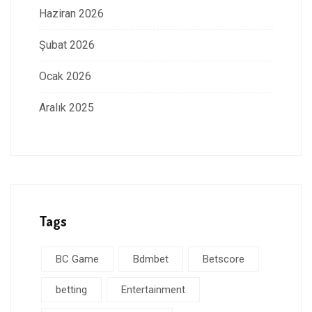
Haziran 2026
Şubat 2026
Ocak 2026
Aralık 2025
Tags
BC Game
Bdmbet
Betscore
betting
Entertainment