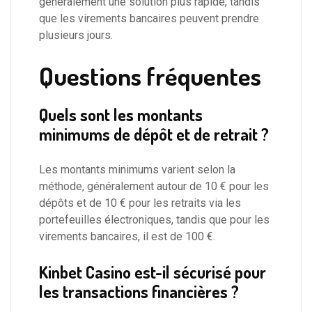
généralement une solution plus rapide, tandis
que les virements bancaires peuvent prendre
plusieurs jours.
Questions fréquentes
Quels sont les montants
minimums de dépôt et de retrait ?
Les montants minimums varient selon la
méthode, généralement autour de 10 € pour les
dépôts et de 10 € pour les retraits via les
portefeuilles électroniques, tandis que pour les
virements bancaires, il est de 100 €.
Kinbet Casino est-il sécurisé pour
les transactions financières ?