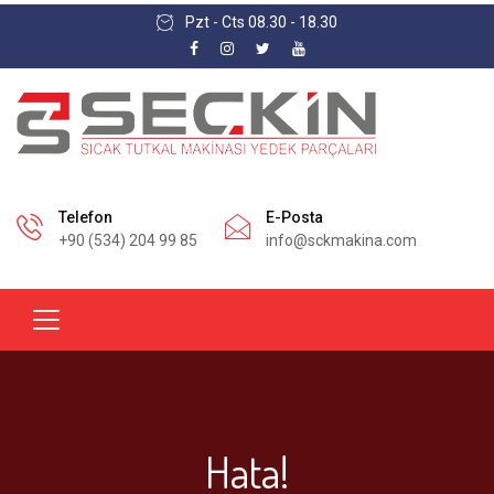
Pzt - Cts 08.30 - 18.30
Telefon
E-Posta
+90 (534) 204 99 85
info@sckmakina.com
Hata!