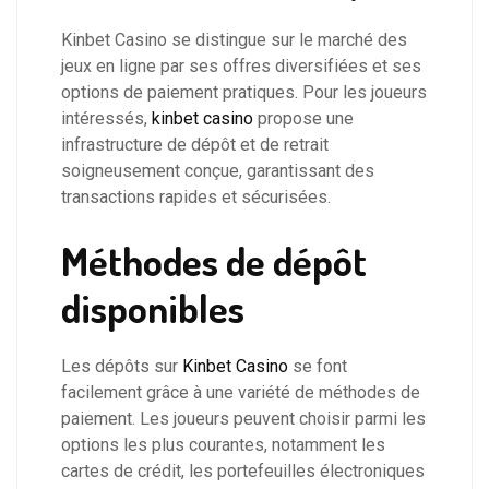
Kinbet Casino se distingue sur le marché des
jeux en ligne par ses offres diversifiées et ses
options de paiement pratiques. Pour les joueurs
intéressés,
kinbet casino
propose une
infrastructure de dépôt et de retrait
soigneusement conçue, garantissant des
transactions rapides et sécurisées.
Méthodes de dépôt
disponibles
Les dépôts sur
Kinbet Casino
se font
facilement grâce à une variété de méthodes de
paiement. Les joueurs peuvent choisir parmi les
options les plus courantes, notamment les
cartes de crédit, les portefeuilles électroniques