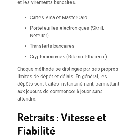
et les virements bancaires.
Cartes Visa et MasterCard
Portefeuilles électroniques (Skrill,
Neteller)
Transferts bancaires
Cryptomonnaies (Bitcoin, Ethereum)
Chaque méthode se distingue par ses propres
limites de dépôt et délais. En général, les
dépôts sont traités instantanément, permettant
aux joueurs de commencer à jouer sans
attendre.
Retraits : Vitesse et
Fiabilité