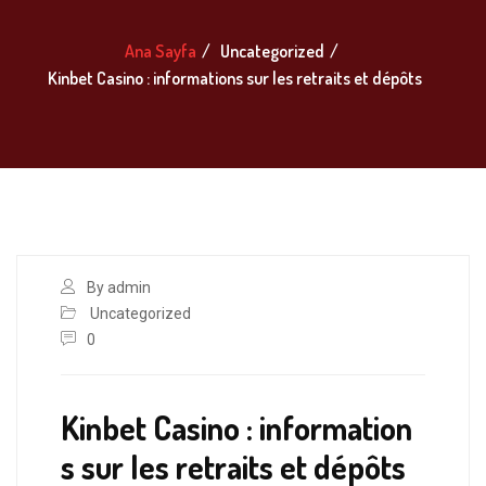
Ana Sayfa
Uncategorized
Kinbet Casino : informations sur les retraits et dépôts
By admin
Uncategorized
0
Kinbet Casino : information
s sur les retraits et dépôts