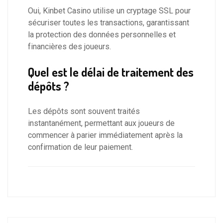
Oui, Kinbet Casino utilise un cryptage SSL pour
sécuriser toutes les transactions, garantissant
la protection des données personnelles et
financières des joueurs.
Quel est le délai de traitement des
dépôts ?
Les dépôts sont souvent traités
instantanément, permettant aux joueurs de
commencer à parier immédiatement après la
confirmation de leur paiement.