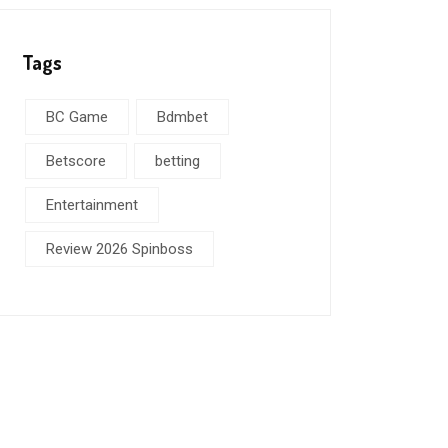
Tags
BC Game
Bdmbet
Betscore
betting
Entertainment
Review 2026 Spinboss