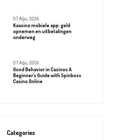
07 Ağu, 2026
Kaasino mobiele app: geld
opnemen en uitbetalingen
onderweg
07 Ağu, 2026
Good Behavior in Casinos A
Beginner's Guide with Spinboss
Casino Online
Categories