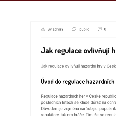
By admin
public
0
Jak regulace ovlivňují 
Jak regulace ovlivňují hazardní hry v Čes
Úvod do regulace hazardních
Regulace hazardních her v České republice 
posledních letech se klade důraz na ochra
Důvodem je zejména narůstající popularita 
regulátory, tak pro hráče. Tím, že se regu