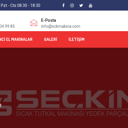
Pzt - Cts 08.30 - 18.30
E-Posta
04 99 85
info@sckmakina.com
INCI EL MAKINALAR
GALERI
İLETIŞIM
t