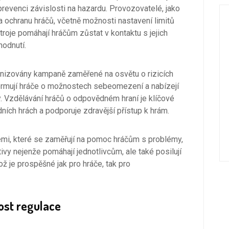
revenci závislosti na hazardu. Provozovatelé, jako
na ochranu hráčů, včetně možnosti nastavení limitů
roje pomáhají hráčům zůstat v kontaktu s jejich
hodnutí.
anizovány kampaně zaměřené na osvětu o rizicích
ormují hráče o možnostech sebeomezení a nabízejí
y. Vzdělávání hráčů o odpovědném hraní je klíčové
ních hrách a podporuje zdravější přístup k hrám.
cemi, které se zaměřují na pomoc hráčům s problémy,
tivy nejenže pomáhají jednotlivcům, ale také posilují
ož je prospěšné jak pro hráče, tak pro
ost regulace