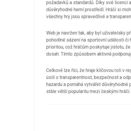
požadavků a standardů. Díky své licenci 
důvěryhodné herní prostředí. Hráči si mohou
všechny hry jsou spravedlivé a transparen
Web je navržen tak, aby byl uživatelsky p
pohodlné sázení na sportovní události či 
prioritou, což hráčům poskytuje jistotu, 
dosah. Tímto způsobem aktivně podporuje 
Celkově lze říci, že hraje klíčovou roli v
úsilí o transparentnost, bezpečnost a odp
hazardu a pomáhá vytvářet důvěryhodné p
stále větší popularitu mezi českými hráči.