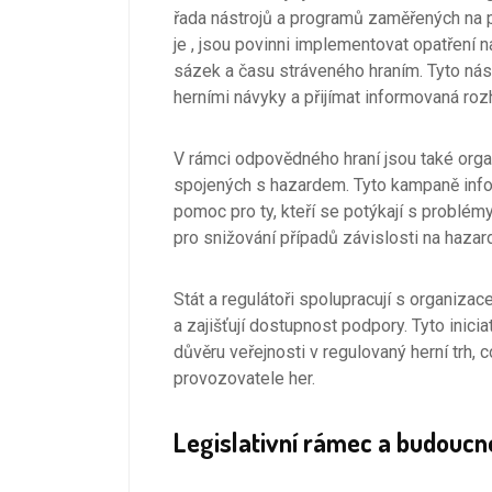
řada nástrojů a programů zaměřených na p
je , jsou povinni implementovat opatření 
sázek a času stráveného hraním. Tyto nást
herními návyky a přijímat informovaná roz
V rámci odpovědného hraní jsou také org
spojených s hazardem. Tyto kampaně inf
pomoc pro ty, kteří se potýkají s problém
pro snižování případů závislosti na hazard
Stát a regulátoři spolupracují s organiza
a zajišťují dostupnost podpory. Tyto inicia
důvěru veřejnosti v regulovaný herní trh, c
provozovatele her.
Legislativní rámec a budoucn