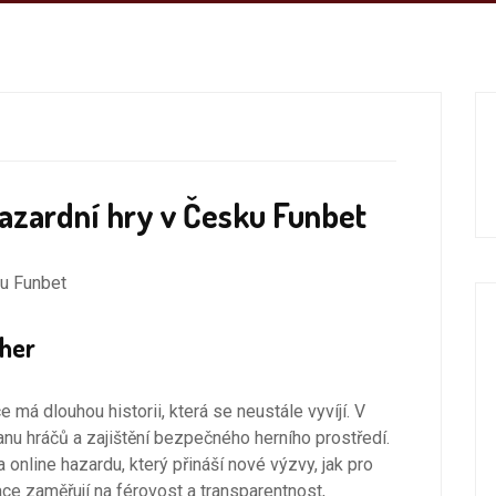
hazardní hry v Česku Funbet
ku Funbet
 her
má dlouhou historii, která se neustále vyvíjí. V
nu hráčů a zajištění bezpečného herního prostředí.
online hazardu, který přináší nové výzvy, jak pro
lace zaměřují na férovost a transparentnost,