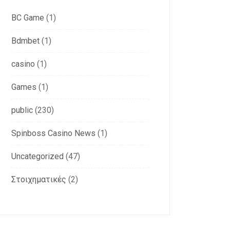
BC Game
(1)
Bdmbet
(1)
casino
(1)
Games
(1)
public
(230)
Spinboss Casino News
(1)
Uncategorized
(47)
Στοιχηματικές
(2)