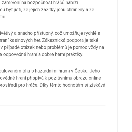
a zaměření na bezpečnost hráčů nabízí
 být jisti, že jejich zážitky jsou chráněny a že
tní.
řívětivý a snadno přístupný, což umožňuje rychlé a
hraní kasinových her. Zákaznická podpora je také
že v případě otázek nebo problémů je pomoc vždy na
odpovědné hraní a dobré herní praktiky.
 regulovaném trhu s hazardními hrami v Česku. Jeho
ovědné hraní přispívá k pozitivnímu obrazu online
rostředí pro hráče. Díky těmto hodnotám si získává