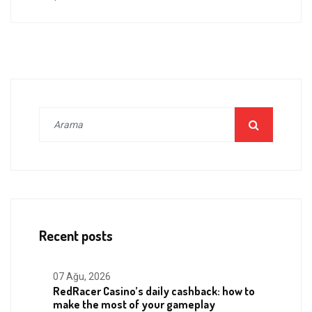
Recent posts
07 Ağu, 2026
RedRacer Casino’s daily cashback: how to
make the most of your gameplay