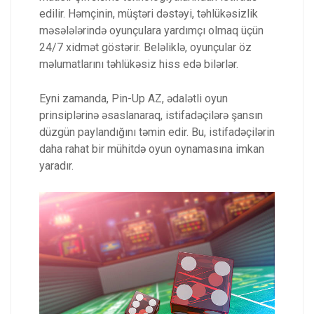
edilir. Həmçinin, müştəri dəstəyi, təhlükəsizlik
məsələlərində oyunçulara yardımçı olmaq üçün
24/7 xidmət göstərir. Beləliklə, oyunçular öz
məlumatlarını təhlükəsiz hiss edə bilərlər.
Eyni zamanda, Pin-Up AZ, ədalətli oyun
prinsiplərinə əsaslanaraq, istifadəçilərə şansın
düzgün paylandığını təmin edir. Bu, istifadəçilərin
daha rahat bir mühitdə oyun oynamasına imkan
yaradır.