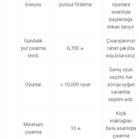
bonusu
pulsuz fırlatma
oyunlara
asanlıqla
başlamağa
imkan tanıyır.
Gündəlik
Çıxarışlarınızı
pul çıxarma
6,700 ₼
rahat şəkildə
limiti
edə bilərsiniz.
Geniş oyun
seçimi, hər
Oyunlar
≈ 10,000 oyun
zövqə uyğun
variantlar
təqdim edir.
Kiçik
məbləğləri
Minimum
10 ₼
belə asanlıqla
çıxarma
çıxarma