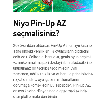
Niyə Pin-Up AZ
seçməlisiniz?
2026-cı ildən etibarən, Pin-Up AZ, onlayn kazino
sahəsindəki yenilikləri ilə oyunçuların diqqətini
cəlb edir. Cəlbedici bonuslar, geniş oyun seçimi
və mükəmməl müştəri dəstəyi ilə istifadəçilərinə
unudulmaz bir təcrübə təqdim edir. Eyni
zamanda, təhlükəsizlik və etibarlılıq prinsiplərinə
riayət etməklə, oyunçuların məlumatlarını
qorumağa kömək edir. Bu səbəbdən, Pin-Up AZ,
onlayn kazino dünyasında diqqət mərkəzində
olan platformalardan biridir.