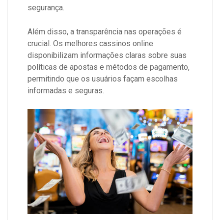
segurança.
Além disso, a transparência nas operações é
crucial. Os melhores cassinos online
disponibilizam informações claras sobre suas
políticas de apostas e métodos de pagamento,
permitindo que os usuários façam escolhas
informadas e seguras.