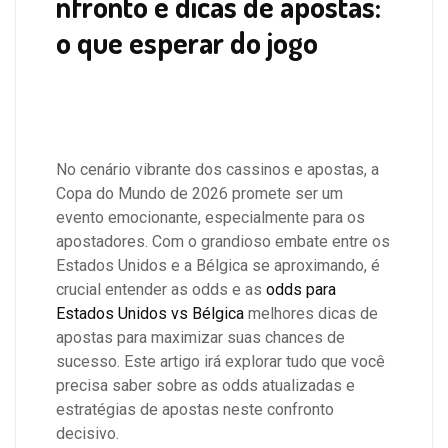
nfronto e dicas de apostas:
o que esperar do jogo
No cenário vibrante dos cassinos e apostas, a
Copa do Mundo de 2026 promete ser um
evento emocionante, especialmente para os
apostadores. Com o grandioso embate entre os
Estados Unidos e a Bélgica se aproximando, é
crucial entender as odds e as
odds para
Estados Unidos vs Bélgica
melhores dicas de
apostas para maximizar suas chances de
sucesso. Este artigo irá explorar tudo que você
precisa saber sobre as odds atualizadas e
estratégias de apostas neste confronto
decisivo.