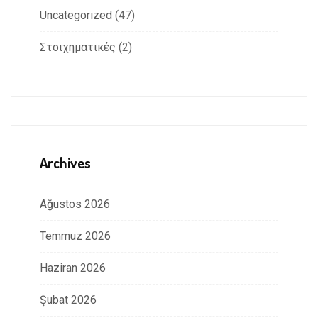
Uncategorized
(47)
Στοιχηματικές
(2)
Archives
Ağustos 2026
Temmuz 2026
Haziran 2026
Şubat 2026