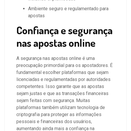
Ambiente seguro e regulamentado para
apostas
Confiança e segurança
nas apostas online
A segurança nas apostas online é uma
preocupação primordial para os apostadores. É
fundamental escolher plataformas que sejam
licenciadas e regulamentadas por autoridades
competentes. Isso garante que as apostas
sejam justas e que as transações financeiras
sejam feitas com segurança. Muitas
plataformas também utilizam tecnologia de
criptografia para proteger as informações
pessoais e financeiras dos usuários,
aumentando ainda mais a confiança na