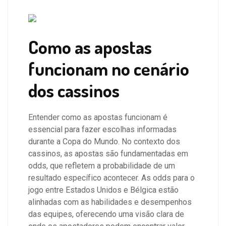
Como as apostas
funcionam no cenário
dos cassinos
Entender como as apostas funcionam é
essencial para fazer escolhas informadas
durante a Copa do Mundo. No contexto dos
cassinos, as apostas são fundamentadas em
odds, que refletem a probabilidade de um
resultado específico acontecer. As odds para o
jogo entre Estados Unidos e Bélgica estão
alinhadas com as habilidades e desempenhos
das equipes, oferecendo uma visão clara de