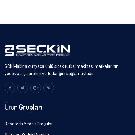
SCK Makina dünyaca ünlü sıcak tutkal makinası markalarının
yedek parça üretim ve tedariğini sağlamaktadır.
Ürün
Grupları
Robatech Yedek Parçalar
Nordson Yedek Parçalar