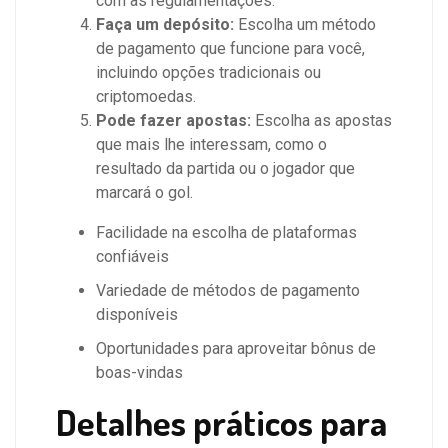
com as regulamentações.
Faça um depósito:
Escolha um método
de pagamento que funcione para você,
incluindo opções tradicionais ou
criptomoedas.
Pode fazer apostas:
Escolha as apostas
que mais lhe interessam, como o
resultado da partida ou o jogador que
marcará o gol.
Facilidade na escolha de plataformas
confiáveis
Variedade de métodos de pagamento
disponíveis
Oportunidades para aproveitar bônus de
boas-vindas
Detalhes práticos para