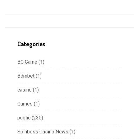
Categories
BC Game
(1)
Bdmbet
(1)
casino
(1)
Games
(1)
public
(230)
Spinboss Casino News
(1)