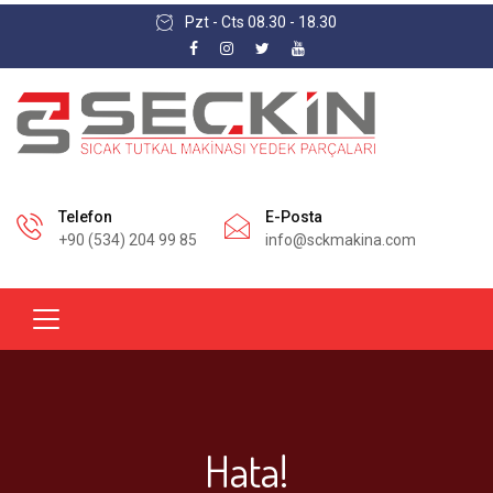
Pzt - Cts 08.30 - 18.30
Telefon
E-Posta
+90 (534) 204 99 85
info@sckmakina.com
Hata!