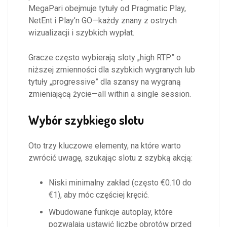
MegaPari obejmuje tytuły od Pragmatic Play,
NetEnt i Play’n GO—każdy znany z ostrych
wizualizacji i szybkich wypłat.
Gracze często wybierają sloty „high RTP” o
niższej zmienności dla szybkich wygranych lub
tytuły „progressive” dla szansy na wygraną
zmieniającą życie—all within a single session.
Wybór szybkiego slotu
Oto trzy kluczowe elementy, na które warto
zwrócić uwagę, szukając slotu z szybką akcją:
Niski minimalny zakład (często €0.10 do
€1), aby móc częściej kręcić.
Wbudowane funkcje autoplay, które
pozwalają ustawić liczbę obrotów przed