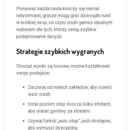
Ponieważ każda runda kończy się niemal
natychmiast, gracze mogą grać dziesiątki rund
w krótkiej sesji, co czyni crash games idealnym
wyborem dla tych, którzy cenią szybkie
podejmowanie decyzji.
Strategie szybkich wygranych
Chociaż wyniki są losowe, można kształtować
swoje podejście:
Zaczynaj od małych zakładów, aby ocenić
wzór crash.
Ustal poziom stop-loss po kilku stratach,
aby unikać gonitwy za stratami.
Używaj funkcji „auto‑stop”, jeśli dostępne,
aby wymusić dyscyplinę.