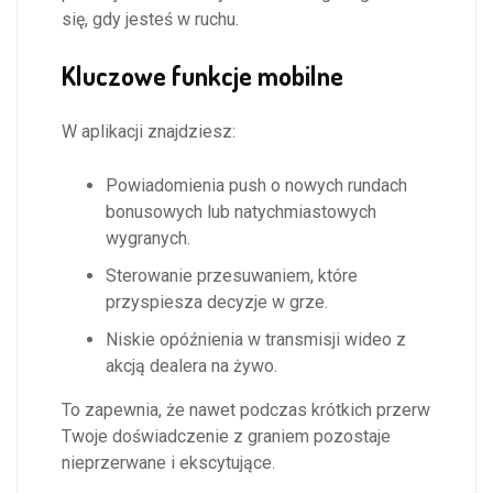
się, gdy jesteś w ruchu.
Kluczowe funkcje mobilne
W aplikacji znajdziesz:
Powiadomienia push o nowych rundach
bonusowych lub natychmiastowych
wygranych.
Sterowanie przesuwaniem, które
przyspiesza decyzje w grze.
Niskie opóźnienia w transmisji wideo z
akcją dealera na żywo.
To zapewnia, że nawet podczas krótkich przerw
Twoje doświadczenie z graniem pozostaje
nieprzerwane i ekscytujące.