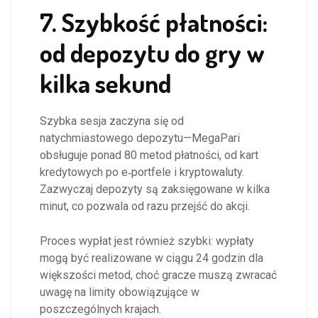
7. Szybkość płatności:
od depozytu do gry w
kilka sekund
Szybka sesja zaczyna się od
natychmiastowego depozytu—MegaPari
obsługuje ponad 80 metod płatności, od kart
kredytowych po e‑portfele i kryptowaluty.
Zazwyczaj depozyty są zaksięgowane w kilka
minut, co pozwala od razu przejść do akcji.
Proces wypłat jest również szybki: wypłaty
mogą być realizowane w ciągu 24 godzin dla
większości metod, choć gracze muszą zwracać
uwagę na limity obowiązujące w
poszczególnych krajach.