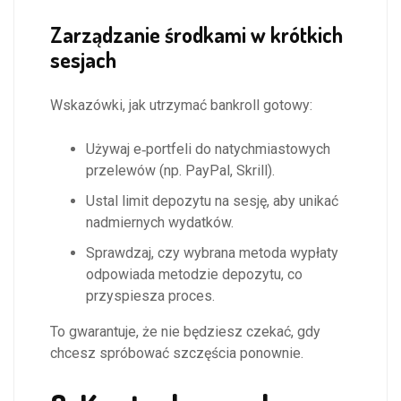
Zarządzanie środkami w krótkich
sesjach
Wskazówki, jak utrzymać bankroll gotowy:
Używaj e‑portfeli do natychmiastowych
przelewów (np. PayPal, Skrill).
Ustal limit depozytu na sesję, aby unikać
nadmiernych wydatków.
Sprawdzaj, czy wybrana metoda wypłaty
odpowiada metodzie depozytu, co
przyspiesza proces.
To gwarantuje, że nie będziesz czekać, gdy
chcesz spróbować szczęścia ponownie.