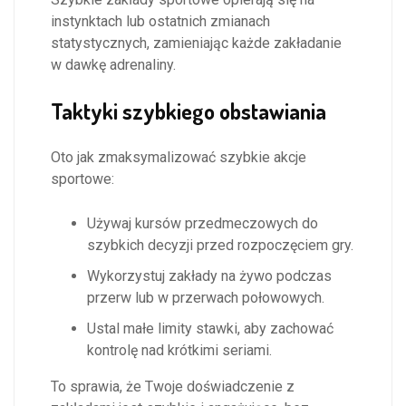
instynktach lub ostatnich zmianach
statystycznych, zamieniając każde zakładanie
w dawkę adrenaliny.
Taktyki szybkiego obstawiania
Oto jak zmaksymalizować szybkie akcje
sportowe:
Używaj kursów przedmeczowych do
szybkich decyzji przed rozpoczęciem gry.
Wykorzystuj zakłady na żywo podczas
przerw lub w przerwach połowowych.
Ustal małe limity stawki, aby zachować
kontrolę nad krótkimi seriami.
To sprawia, że Twoje doświadczenie z