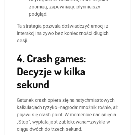
zoomują, zapewniając płynniejszy
podgląd.
Ta strategia pozwala doświadczyć emocji z
interakcji na żywo bez konieczności długich
sesji.
4. Crash games:
Decyzje w kilka
sekund
Gatunek crash opiera się na natychmiastowych
kalkulacjach ryzyko–nagroda: mnożnik rośnie, aż
pojawi się crash point. W momencie naciśnięcia
„Stop”, wypłata jest zablokowana—zwykle w
ciągu dwóch do trzech sekund.