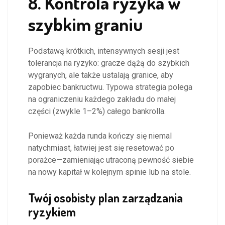
8. Kontrola ryzyka w
szybkim graniu
Podstawą krótkich, intensywnych sesji jest
tolerancja na ryzyko: gracze dążą do szybkich
wygranych, ale także ustalają granice, aby
zapobiec bankructwu. Typowa strategia polega
na ograniczeniu każdego zakładu do małej
części (zwykle 1–2%) całego bankrolla.
Ponieważ każda runda kończy się niemal
natychmiast, łatwiej jest się resetować po
porażce—zamieniając utraconą pewność siebie
na nowy kapitał w kolejnym spinie lub na stole.
Twój osobisty plan zarządzania
ryzykiem