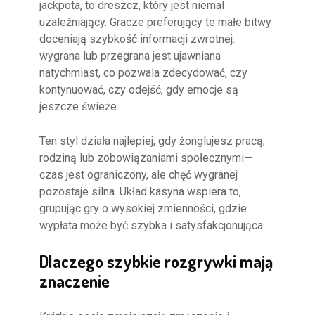
jackpota, to dreszcz, który jest niemal
uzależniający. Gracze preferujący te małe bitwy
doceniają szybkość informacji zwrotnej:
wygrana lub przegrana jest ujawniana
natychmiast, co pozwala zdecydować, czy
kontynuować, czy odejść, gdy emocje są
jeszcze świeże.
Ten styl działa najlepiej, gdy żonglujesz pracą,
rodziną lub zobowiązaniami społecznymi—
czas jest ograniczony, ale chęć wygranej
pozostaje silna. Układ kasyna wspiera to,
grupując gry o wysokiej zmienności, gdzie
wypłata może być szybka i satysfakcjonująca.
Dlaczego szybkie rozgrywki mają
znaczenie