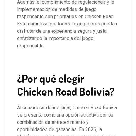
Además, el cumplimiento de regulaciones y la
implementación de medidas de juego
responsable son prioritarios en Chicken Road.
Esto garantiza que todos los jugadores puedan
disfrutar de una experiencia segura y justa,
enfatizando la importancia del juego
responsable.
¿Por qué elegir
Chicken Road Bolivia?
Al considerar dónde jugar, Chicken Road Bolivia
se presenta como una opción atractiva por su
combinación de entretenimiento y
oportunidades de ganancias. En 2026, la