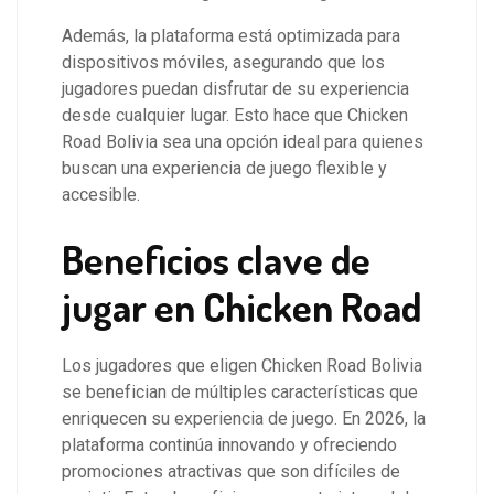
Además, la plataforma está optimizada para
dispositivos móviles, asegurando que los
jugadores puedan disfrutar de su experiencia
desde cualquier lugar. Esto hace que Chicken
Road Bolivia sea una opción ideal para quienes
buscan una experiencia de juego flexible y
accesible.
Beneficios clave de
jugar en Chicken Road
Los jugadores que eligen Chicken Road Bolivia
se benefician de múltiples características que
enriquecen su experiencia de juego. En 2026, la
plataforma continúa innovando y ofreciendo
promociones atractivas que son difíciles de