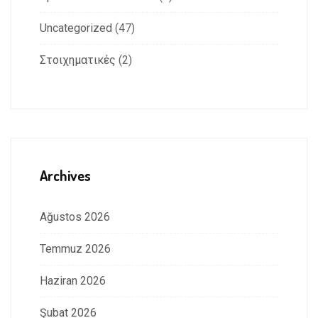
Uncategorized
(47)
Στοιχηματικές
(2)
Archives
Ağustos 2026
Temmuz 2026
Haziran 2026
Şubat 2026