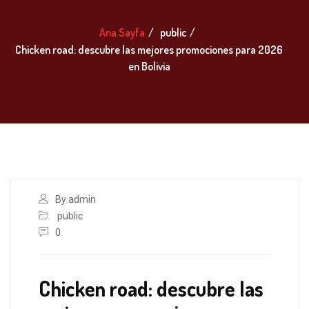
Ana Sayfa
public
Chicken road: descubre las mejores promociones para 2026
en Bolivia
By admin
public
0
Chicken road: descubre las