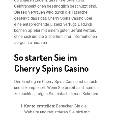
garantieren zudem, dass Ihre Daten und
Geldtransaktionen bestmöglich geschützt sind.
Dieses Vertrauen wird durch die Tatsache
gestärkt, dass das Cherry Spins Casino über
eine entsprechende Lizenz verfügt. Dadurch
können Spieler mit einem guten Gefühl wetten,
ohne sich um die Sicherheit ihrer Informationen
sorgen zu müssen.
So starten Sie im
Cherry Spins Casino
Der Einstieg im Cherry Spins Casino ist einfach
und unkompliziert. Wenn Sie bereit sind, spielen
zu möchten, folgen Sie einfach diesen Schritten:
Konto erstellen:
Besuchen Sie die
Website und registrieren Sie sich mit