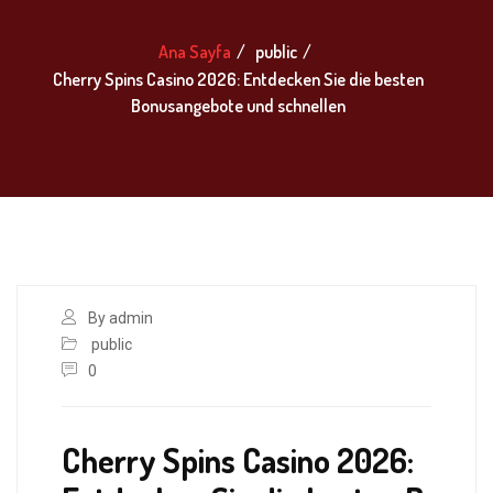
Ana Sayfa
public
Cherry Spins Casino 2026: Entdecken Sie die besten
Bonusangebote und schnellen
By admin
public
0
Cherry Spins Casino 2026: