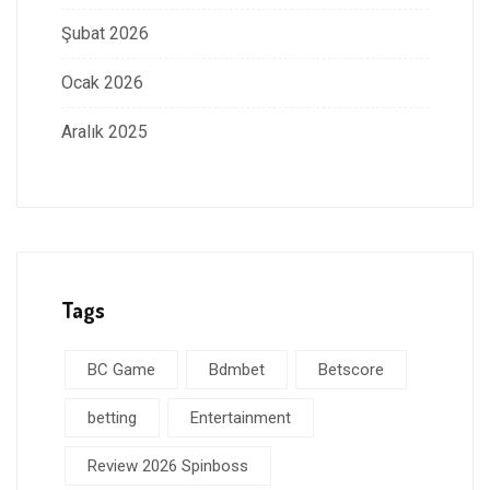
Şubat 2026
Ocak 2026
Aralık 2025
Tags
BC Game
Bdmbet
Betscore
betting
Entertainment
Review 2026 Spinboss